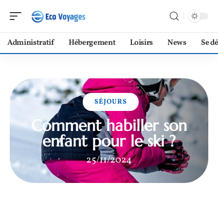
Administratif
Hébergement
Loisirs
News
Se d
SÉJOURS
Comment habiller son
enfant pour le ski ?
25/11/2024