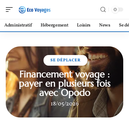
Administratif
Hébergement
Loisirs
News
Se d
SE DÉPLACER
Financement voyage :
payer en plusieurs fois
avec Opodo
18/05/2026