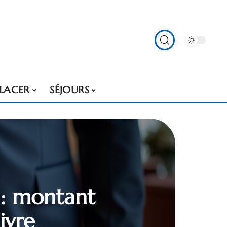
PLACER
SÉJOURS
 : montant
ivre