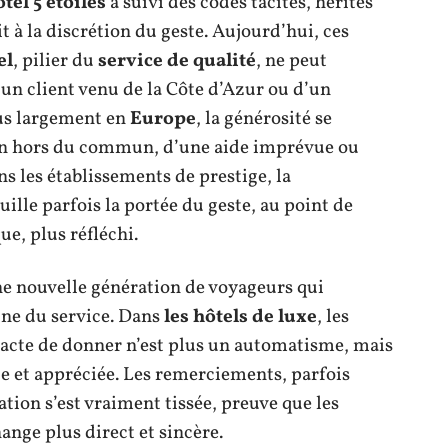
el 5 étoiles
a suivi des codes tacites, hérités
 à la discrétion du geste. Aujourd’hui, ces
el
, pilier du
service de qualité
, ne peut
n client venu de la Côte d’Azur ou d’un
us largement en
Europe
, la générosité se
ion hors du commun, d’une aide imprévue ou
s les établissements de prestige, la
uille parfois la portée du geste, au point de
e, plus réfléchi.
ne nouvelle génération de voyageurs qui
ine du service. Dans
les hôtels de luxe
, les
l’acte de donner n’est plus un automatisme, mais
e et appréciée. Les remerciements, parfois
ation s’est vraiment tissée, preuve que les
ange plus direct et sincère.