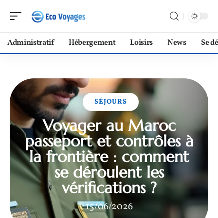
Administratif
Hébergement
Loisirs
News
Se d
SÉJOURS
Voyager au Maroc
passeport et contrôles à
la frontière : comment
se déroulent les
vérifications ?
15/06/2026