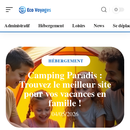
Administratif
Hébergement
Loisirs
News
Se dépla
HÉBERGEMENT
Camping Paradis :
Trouvez le meilleur site
pour vos vacances en
famille !
04/05/2026