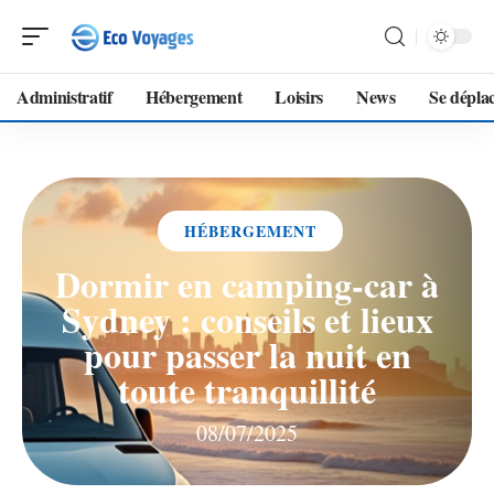
Administratif
Hébergement
Loisirs
News
Se dépla
HÉBERGEMENT
Dormir en camping-car à
Sydney : conseils et lieux
pour passer la nuit en
toute tranquillité
08/07/2025