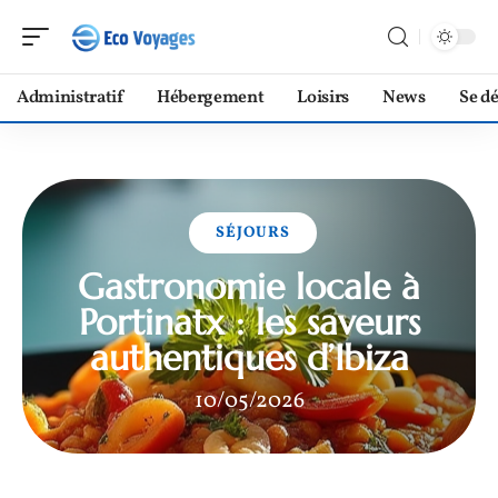
Administratif
Hébergement
Loisirs
News
Se d
SÉJOURS
Gastronomie locale à
Portinatx : les saveurs
authentiques d’Ibiza
10/05/2026