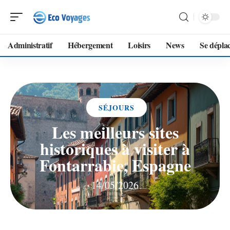
Administratif
Hébergement
Loisirs
News
Se dépla
SÉJOURS
Les meilleurs sites
historiques à visiter à
Fontarrabie, Espagne
14/05/2026