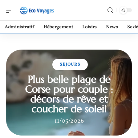
Administratif
Hébergement
Loisirs
News
Se d
SÉJOURS
Plus belle plage de
Corse pour couple :
décors de rêve et
coucher de soleil
11/05/2026