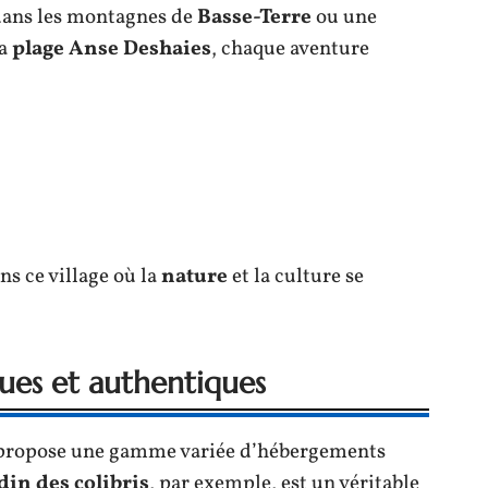
dans les montagnes de
Basse-Terre
ou une
la
plage Anse Deshaies
, chaque aventure
s ce village où la
nature
et la culture se
es et authentiques
s propose une gamme variée d’hébergements
din des colibris
, par exemple, est un véritable