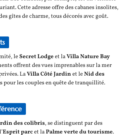
riant. Cette adresse offre des cabanes insolites,
t des gîtes de charme, tous décorés avec goût.
ts
mité, le
Secret Lodge
et la
Villa Nature Bay
ements offrent des vues imprenables sur la mer
privées. La
Villa Côté Jardin
et le
Nid des
s pour les couples en quête de tranquillité.
fférence
rdin des colibris
, se distinguent par des
l’
Esprit parc
et la
Palme verte du tourisme
.