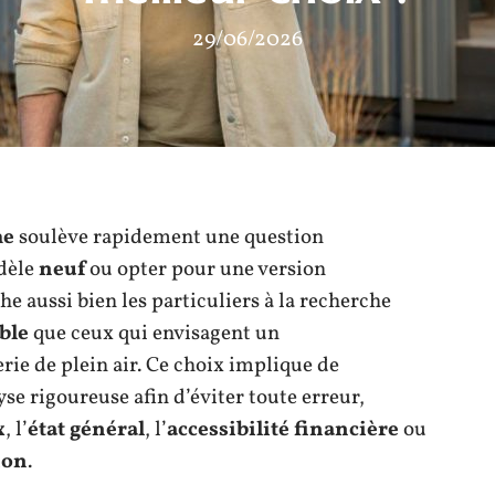
29/06/2026
me
soulève rapidement une question
odèle
neuf
ou opter pour une version
he aussi bien les particuliers à la recherche
ble
que ceux qui envisagent un
erie de plein air. Ce choix implique de
se rigoureuse afin d’éviter toute erreur,
x
, l’
état général
, l’
accessibilité financière
ou
ion
.