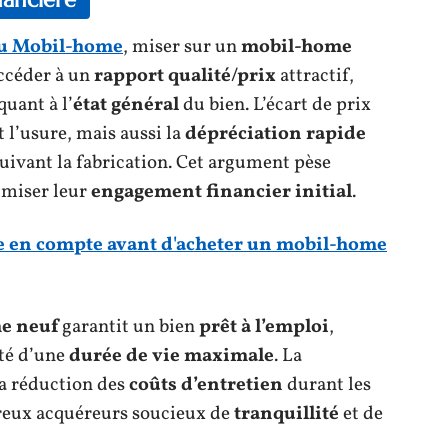
u Mobil-home
, miser sur un
mobil-home
ccéder à un
rapport qualité/prix
attractif,
quant à l’
état général
du bien. L’écart de prix
 l’usure, mais aussi la
dépréciation rapide
uivant la fabrication. Cet argument pèse
imiser leur
engagement financier initial
.
re en compte avant d'acheter un mobil-home
e neuf
garantit un bien
prêt à l’emploi
,
té d’une
durée de vie maximale
. La
la réduction des
coûts d’entretien
durant les
reux acquéreurs soucieux de
tranquillité
et de