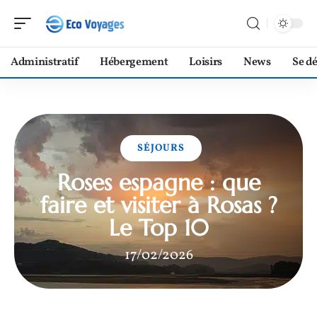
Administratif
Hébergement
Loisirs
News
Se d
SÉJOURS
Roses espagne : que
faire et visiter à Rosas ?
Le Top 10
17/02/2026