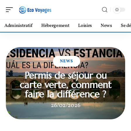
Administratif
Hébergement
Loisirs
News
Se d
NEWS
Permis de séjour ou
carte verte, comment
faire la différence ?
26/02/2026