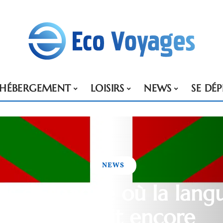
HÉBERGEMENT
LOISIRS
NEWS
SE DÉ
NEWS
ns d’Espagne où la lan
s’épanouit encore