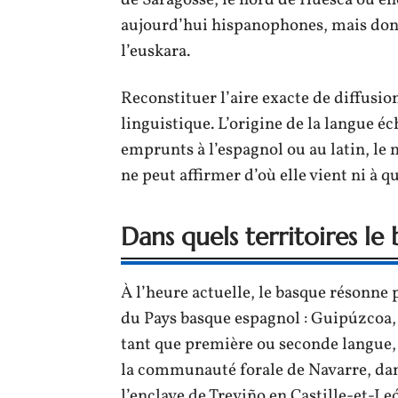
de Saragosse, le nord de Huesca ou en
aujourd’hui hispanophones, mais don
l’euskara.
Reconstituer l’aire exacte de diffusio
linguistique. L’origine de la langue é
emprunts à l’espagnol ou au latin, le
ne peut affirmer d’où elle vient ni à q
Dans quels territoires le
À l’heure actuelle, le basque résonne
du Pays basque espagnol : Guipúzcoa, Á
tant que première ou seconde langue,
la communauté forale de Navarre, dans
l’enclave de Treviño en Castille-et-Le