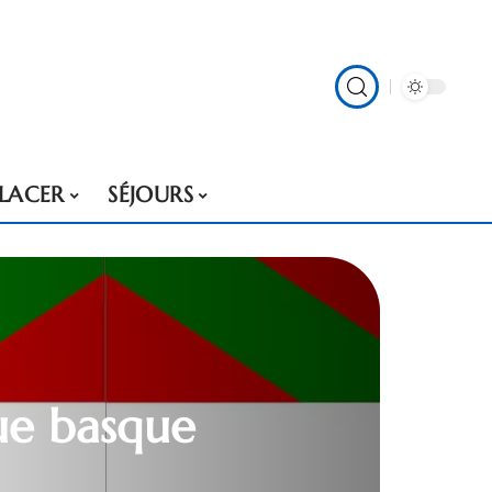
PLACER
SÉJOURS
gue basque